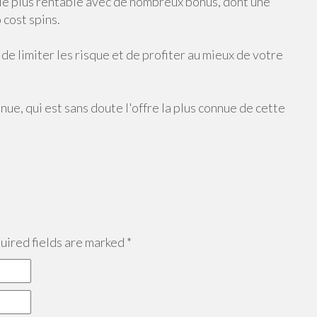
e le plus rentable avec de nombreux bonus, dont une
cost spins.
de limiter les risque et de profiter au mieux de votre
, qui est sans doute l'offre la plus connue de cette
ired fields are marked
*