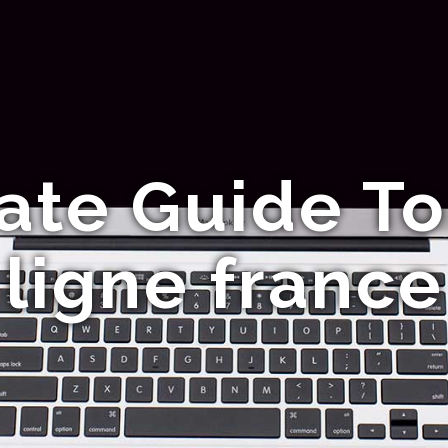
ate Guide To
ligne france