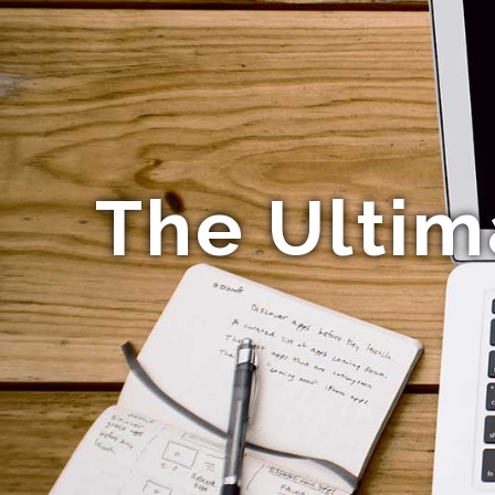
The Ultim