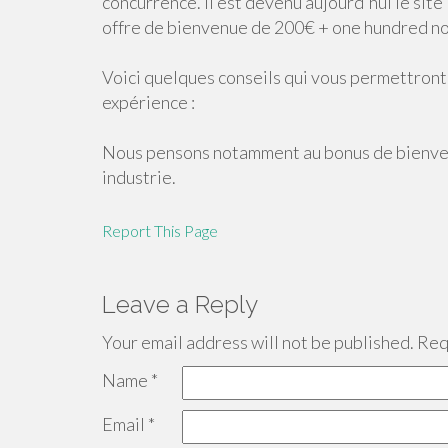
concurrence. Il est devenu aujourd'hui le sit
offre de bienvenue de 200€ + one hundred no 
Voici quelques conseils qui vous permettront 
expérience :
Nous pensons notamment au bonus de bienvenue
industrie.
Report This Page
Leave a Reply
Your email address will not be published.
Requ
Name
*
Email
*