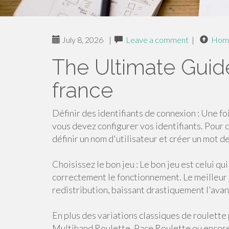
July 8, 2026
|
Leave a comment
|
Hom
The Ultimate Guide
france
Définir des identifiants de connexion : Une foi
vous devez configurer vos identifiants. Pour c
définir un nom d'utilisateur et créer un mot 
Choisissez le bon jeu : Le bon jeu est celui qu
correctement le fonctionnement. Le meilleur je
redistribution, baissant drastiquement l'avan
En plus des variations classiques de roulette
Multihand Roulette, Pace Roulette ou encore 